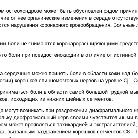
м остеохондрозе может быть обусловлен рядом причин
чие от нее органические изменения в сердце отсутству
тся нарушения коронарного кровообращения. Больные л
рдии боли не снимаются коронарорасширяющими средст
что боли при псевдостенокардии в отличие от истинно
за сердечные можно принять боли в области кожи над 
сии) корешков спинномозговых нервов на уровне Cj - С
 приниматься боли в области самой большой грудной м
ков, исходящих из нижних шейных сегментов.
дца могут возникать при раздражении диафрагмального 
скольку диафрагмальный нерв своими чувствительными в
ом может проявляться тахикардией и экстрасистолией,
а, вызванным раздражением корешков сегментов С8 - T