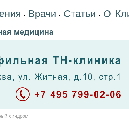
ения
Врачи
Статьи
О Кл
•
•
•
ный синдром