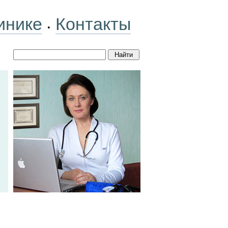
инике
Контакты
•