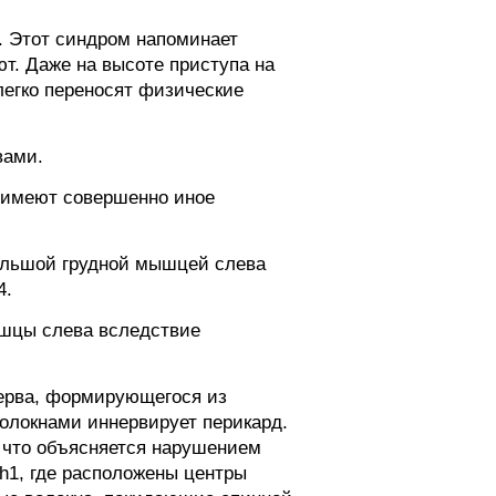
. Этот синдром напоминает
ют. Даже на высоте приступа на
егко переносят физические
вами.
й имеют совершенно иное
большой грудной мышцей слева
4.
ышцы слева вследствие
нерва, формирующегося из
олокнами иннервирует перикард.
 что объясняется нарушением
h1, где расположены центры