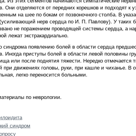
а. Из этих сегментов начинаются симпатические нервн
в. Они отделяются от передних корешков и подходят к у
енным на шее по бокам от позвоночного столба. В указ
(усиливающий нерв сердца по И. П. Павлову). У таких 
звано не поражением проводящей системы сердца, а н
рой лежат экстракардиально.
о синдрома появлению болей в области сердца предшес
. Иногда приступы болей в области левой половины гру
ища или после поднятия тяжести. Нередко отмечается 
 при движениях головы, руки, при кашле и чиханье. В 
льная, легко переносится больными.
материалы по неврологии.
тилоидита
кий синдром
опросу