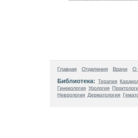
Главная
Отделения
Врачи
О
Библиотека:
Терапия
Кардио
Гинекология
Урология
Проктолог
Неврология
Дерматология
Гемат
Материалы, размещенные на данной стр
использовать их в качестве медицински
возникшие в результате использования