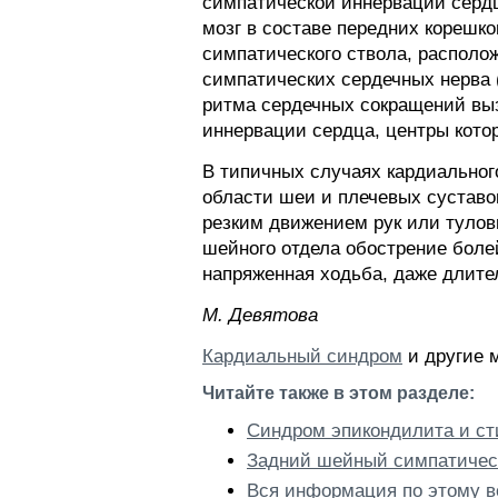
симпатической иннервации сердц
мозг в составе передних корешко
симпатического ствола, располож
симпатических сердечных нерва 
ритма сердечных сокращений вы
иннервации сердца, центры кото
В типичных случаях кардиальног
области шеи и плечевых суставов
резким движением рук или тулов
шейного отдела обострение болей
напряженная ходьба, даже длите
M. Дeвятoвa
Кардиальный синдром
и другие 
Читайте также в этом разделе:
Синдром эпикондилита и с
Задний шейный симпатичес
Вся информация по этому в