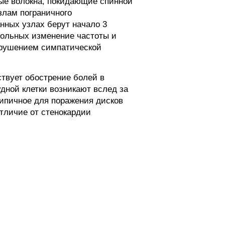
ые волокна, покидающие спинной
злам пограничного
анных узлах берут начало 3
больных изменение частоты и
арушением симпатической
твует обострение болей в
дной клетки возникают вслед за
типичное для поражения дисков
отличие от стенокардии