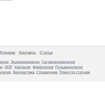
 Клинике
Контакты
Статьи
логия
Эндокринология
Гастроэнтерология
ия
ЛОР
Хирургия
Флебология
Пульмонология
ология
Диагностика
Справочник
Поиск по статьям
анице, носят информационный характер и не являются публичной
х рекомендаций. ООО «ТН-Клиника» не несёт ответственности за в
 информации, размещенной на данной странице.