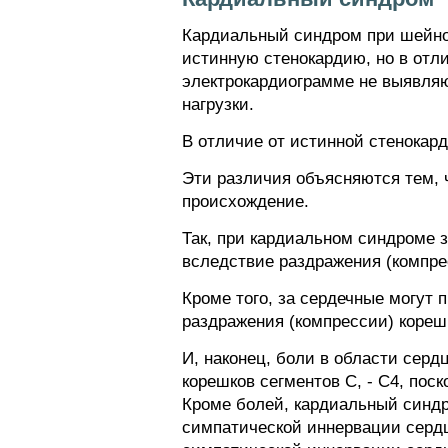
Кардиальный синдром при шейно
истинную стенокардию, но в отли
электрокардиограмме не выявляю
нагрузки.
В отличие от истинной стенока
Эти различия объясняются тем, 
происхождение.
Так, при кардиальном синдроме 
вследствие раздражения (компрес
Кроме того, за сердечные могут
раздражения (компрессии) кореш
И, наконец, боли в области сер
корешков сегментов С, - С4, по
Кроме болей, кардиальный синдр
симпатической иннервации сердц