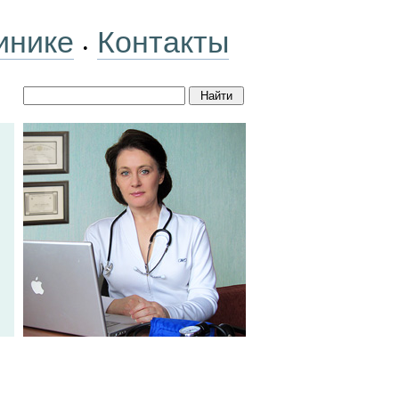
инике
Контакты
•