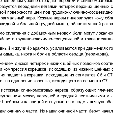
рхнешейном уровне страдают корешки и спинномозговые
разуется передними ветвями четырех верхних шейных 
овой поверхности шеи под грудино-ключично-сосцевидно
рагмальный нерв. Кожные нервы иннервируют кожу обла
овидной и большой грудной мышц, области ушной раков
го сплетения с добавочным нервом боли могут локализо
 области грудино-ключично-сосцевидной и трапециевид
сивный и жгучий характер, усиливаются при движениях г
 одышка, икота и боли в области сердца (перикарда).
жением дисков четырех нижних шейных позвонков соот
и компрессия корешков, исходящих из нижних шейных с
ния падает на корешки, исходящие из сегментов С6 и С
т на сдавление корешка, исходящего из сегмента С7.
истоками спинномозговых нервов, образующих плечевое
реугольнике между передней и средней лестничными мыш
 I ребром и ключицей и спускается в подмышечную обл
подключичную части. Из надключичной части берут нач