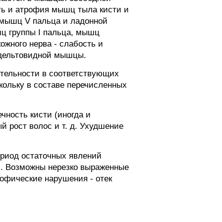
сть и атрофия мышц тыла кисти и
ы мышц V пальца и ладонной
шц группы I пальца, мышц
ожного нерва - слабость и
 дельтовидной мышцы.
тельности в соответствующих
скольку в составе перечисленных
чность кисти (иногда и
й рост волос и т. д. Ухудшение
ериод остаточных явлений
и. Возможны нерезко выраженные
офические нарушения - отек