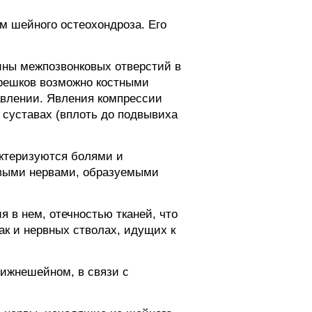
 шейного остеохондроза. Его
ины межпозвонковых отверстий в
орешков возможно костными
авлении. Явления компрессии
 суставах (вплоть до подвывиха
актеризуются болями и
овыми нервами, образуемыми
 в нем, отечностью тканей, что
ак и нервных стволах, идущих к
ижнешейном, в связи с