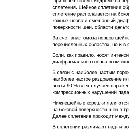
При корешковом синдроме на ве
сплетения. Шейное сплетение об
сплетение располагается на бок
кожных нерва и смешанный диаф
поверхности шеи, области дельт
За счет анастомоза нервов шейно
перечисленных областях, но и в
Боли, как правило, носят интен
диафрагмального нерва возможны
В связи с наиболее частым пора
наиболее частое раздражение ил
почти 90 % всех случаев пораже
компрессионных нарушений падае
Нижнешейные корешки являются 
на боковой поверхности шеи в т
Далее сплетение проходит между
В сплетении различают над- и 