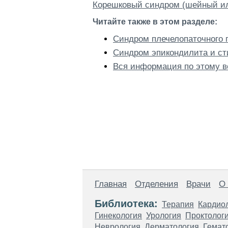
Корешковый синдром (шейный ил
Читайте также в этом разделе:
Синдром плечелопаточного 
Синдром эпикондилита и с
Вся информация по этому в
Главная
Отделения
Врачи
О
Библиотека:
Терапия
Кардио
Гинекология
Урология
Проктолог
Неврология
Дерматология
Гемат