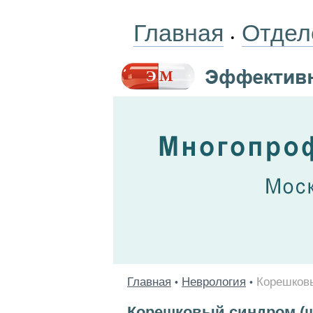
Главная
Отдел
•
Главная
Неврология
Корешков
•
•
Корешковый синдром (ш