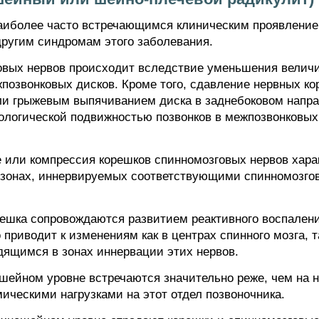
аиболее часто встречающимся клиническим проявлением
ругим синдромам этого заболевания.
овых нервов происходит вследствие уменьшения велич
позвонковых дисков. Кроме того, сдавление нервных к
ли грыжевым выпячиванием диска в заднебоковом напр
тологической подвижностью позвонков в межпозвонковых
 или компрессия корешков спинномозговых нервов хар
 зонах, иннервируемых соответствующими спинномозг
ешка сопровождаются развитием реактивного воспаления
приводит к изменениям как в центрах спинного мозга, т
ящимся в зонах иннервации этих нервов.
ейном уровне встречаются значительно реже, чем на н
ческими нагрузками на этот отдел позвоночника.