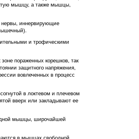
тую мышцу, а также мышцы,
о нервы, иннервирующие
мышечный).
вительными и трофическими
зоне пораженных корешков, так
тоянии защитного напряжения,
рессии вовлеченных в процесс
согнутой в локтевом и плечевом
ятой вверх или закладывают ее
рудной мышцы, широчайшей
ечаются в мышцах свободной