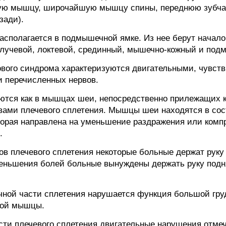
ную мышцу, широчайшую мышцу спины, переднюю зубча
зади).
асполагается в подмышечной ямке. Из нее берут начал
(лучевой, локтевой, срединный, мышечно-кожный и под
ового синдрома характеризуются двигательными, чувст
 перечисленных нервов.
тся как в мышцах шеи, непосредственно прилежащих к 
вами плечевого сплетения. Мышцы шеи находятся в сос
оторая направлена на уменьшение раздражения или комп
.
в плечевого сплетения некоторые больные держат руку 
меньшения болей больные вынуждены держать руку подн
чной части сплетения нарушается функция большой г
той мышцы.
сти плечевого сплетения двигательные нарушения отм