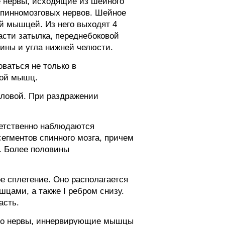
 нервы, исходящие из шейного
спинномозговых нервов. Шейное
й мышцей. Из него выходят 4
сти затылка, переднебоковой
ины и угла нижней челюсти.
ваться не только в
ной мышц.
оловой. При раздражении
ветственно наблюдаются
егментов спинного мозга, причем
7. Более половины
 сплетение. Оно располагается
цами, а также I ребром снизу.
асть.
ало нервы, иннервирующие мышцы