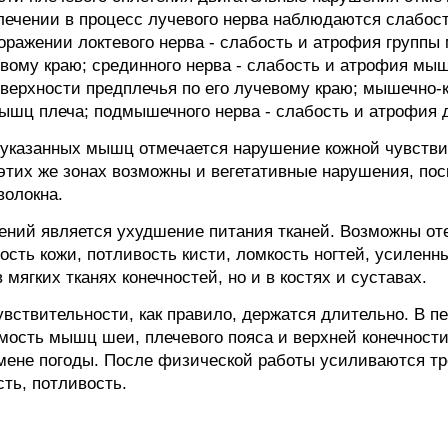
овлечении в процесс лучевого нерва наблюдаются слабо
поражении локтевого нерва - слабость и атрофия групп
евому краю; срединного нерва - слабость и атрофия мы
верхности предплечья по его лучевому краю; мышечно-к
мышц плеча; подмышечного нерва - слабость и атрофия
 указанных мышц отмечается нарушение кожной чувстви
 этих же зонах возможны и вегетативные нарушения, по
волокна.
ний является ухудшение питания тканей. Возможны оте
ость кожи, потливость кисти, ломкость ногтей, усиленны
мягких тканях конечностей, но и в костях и суставах.
вствительности, как правило, держатся длительно. В п
ость мышц шеи, плечевого пояса и верхней конечност
емене погоды. После физической работы усиливаются тр
ть, потливость.