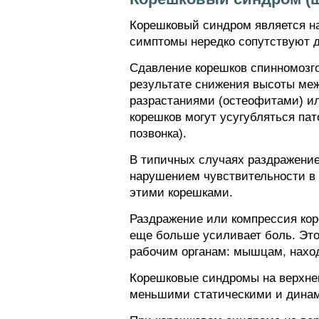
Корешковый синдром является н
симптомы нередко сопутствуют д
Сдавление корешков спинномозг
результате снижения высоты меж
разрастаниями (остеофитами) и
корешков могут усугубляться па
позвонка).
В типичных случаях раздражение
нарушением чувствительности в
этими корешками.
Раздражение или компрессия кор
еще больше усиливает боль. Это 
рабочим органам: мышцам, наход
Корешковые синдромы на верхнеш
меньшими статическими и динами