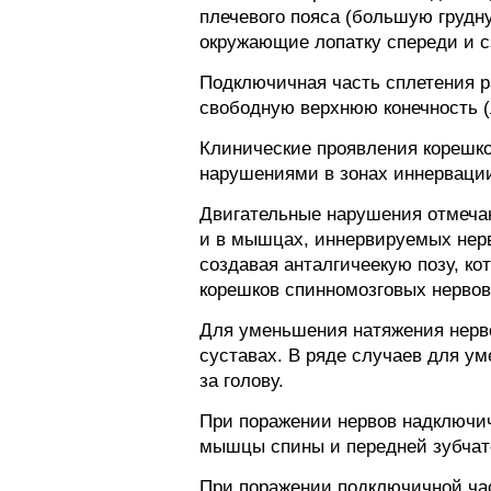
плечевого пояса (большую груд
окружающие лопатку спереди и с
Подключичная часть сплетения р
свободную верхнюю конечность 
Клинические проявления корешк
нарушениями в зонах иннервации
Двигательные нарушения отмечаю
и в мышцах, иннервируемых нер
создавая анталгичеекую позу, к
корешков спинномозговых нервов
Для уменьшения натяжения нерво
суставах. В ряде случаев для у
за голову.
При поражении нервов надключи
мышцы спины и передней зубча
При поражении подключичной ча