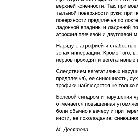
верхней конечности. Так, при в
тыльной поверхности руки; при 
поверхности предплечья по локт
ладонной впадины и ладонной по
атрофия плечевой и двуглавой 
Наряду с атрофией и слабостью
зонах иннервации. Кроме того, в
нервов проходят и вегетативные 
Следствием вегетативных наруше
предплечья), ее синюшность, сух
трофики наблюдается не только в 
Болевой синдром и нарушения чу
отмечается повышенная утомляем
боли обычно к вечеру и при пер
кисти, ее похолодание, синюшнос
M. Дeвятoвa