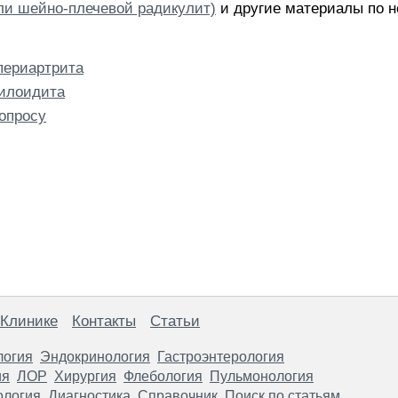
и шейно-плечевой радикулит)
и другие материалы по н
периартрита
тилоидита
опросу
 Клинике
Контакты
Статьи
логия
Эндокринология
Гастроэнтерология
ия
ЛОР
Хирургия
Флебология
Пульмонология
ология
Диагностика
Справочник
Поиск по статьям