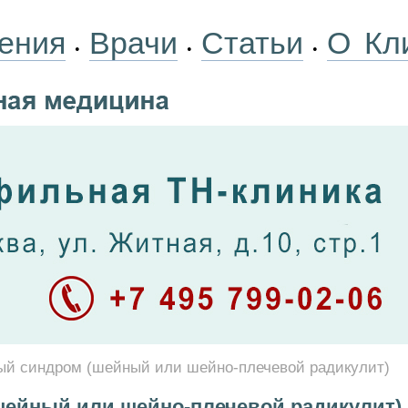
ения
Врачи
Статьи
О Кл
•
•
•
ый синдром (шейный или шейно-плечевой радикулит)
ейный или шейно-плечевой радикулит)