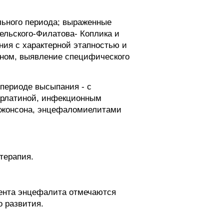
льного периода; выраженные
ельского-Филатова- Коплика и
ния с характерной этапностью и
еном, выявление специфического
периоде высыпания - с
карлатиной, инфекционным
Джонсона, энцефаломиелитами
терапия.
цента энцефалита отмечаются
о развития.