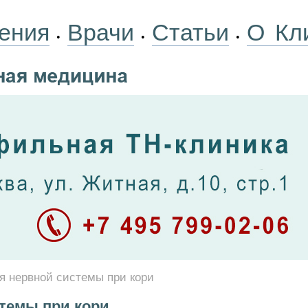
ения
Врачи
Статьи
О Кл
•
•
•
я нервной системы при кори
темы при кори