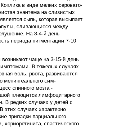
-Коплика в виде мелких серовато-
тнистая энантема на слизистых
оявляется сыпь, которая высыпает
опапулы, сливающиеся между
лушение. На 3-4-й день
ость периода пигментации 7-10
я возникают чаще на 3-15-й день
симптомами. В тяжелых случаях
овная боль, рвота, развиваются
о менингеального сим-
есс спинного мозга -
ьшой плеоцитоз лимфоцитарного
. В редких случаях у детей с
В этих случаях характерно
кие припадки парциального
, хориоретинита, спастического