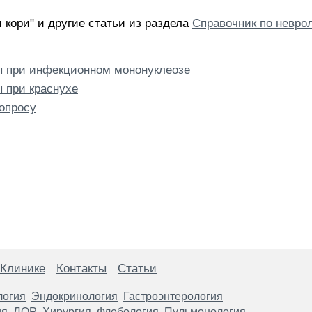
 кори" и другие статьи из раздела
Справочник по невро
ы при инфекционном мононуклеозе
 при краснухе
опросу
 Клинике
Контакты
Статьи
логия
Эндокринология
Гастроэнтерология
ия
ЛОР
Хирургия
Флебология
Пульмонология