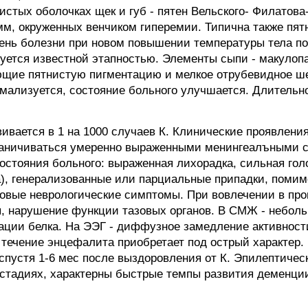
стых оболочках щек и губ - пятен Вельского- Филатова
 мм, окруженных венчиком гиперемии. Типична также пя
 день болезни при новом повышении температуры тела п
изуется известной этапностью. Элементы сыпи - макул
ющие пятнистую пигментацию и мелкое отрубевидное ше
мализуется, состояние больного улучшается. Длительн
вивается в 1 на 1000 случаев К. Клинические проявлени
граничиваться умеренно выраженными менингеалъными 
остояния больного: выраженная лихорадка, сильная гол
а), генерализованные или парциальные припадки, помим
овые неврологические симптомы. При вовлечении в проц
ы, нарушение функции тазовых органов. В СМЖ - небол
ации белка. На ЭЭГ - диффузное замедление активности
чение энцефалита приобретает под острый характер. 
спустя 1-6 мес после выздоровления от К. Эпилептичес
 стадиях, характерны быстрые темпы развития деменции