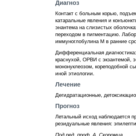
Диагноз
Контакт с больным корью, подъе
катаральные явления и конъюнкт
энантема на слизистых оболочках
переходом в пигментацию. Лабор
иммуноглобулина М в ранние сро
Дифференциальная диагностика:
краснухой, ОРВИ с экзантемой, 
мононуклеозом, кореподобной с
иной этиологии.
Лечение
Дегидратационные, детоксикацио
Прогноз
Летальный исход наблюдается пр
резидуальные явления: эпилепти
Пoд peд. проф. А. Скоромца