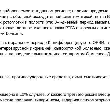
м заболеваемости в данном регионе; наличие продрома
ивит с обильной экссудативной симптоматикой; пятна В
 ротоглотки и полости рта; 3-4-дневный период высыпа
аторная диагностика: постановка РТГА с коревым антиг
ки болезни.
 в катаральном периоде К. дифференцируют с ОРВИ, в 
энтеровирусной инфекцией, сывороточной болезнью, с
ыпью на введение ампициллина, синдромом Стивенса- 
нные, противосудорожные средства, симптоматическая 
имерно в 10% случаев. У каждого третьего реконвалес
ческие припадки, гиперкинезы, задержка психомоторног