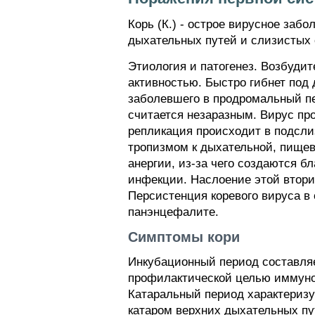
Корь (К.) - острое вирусное заб
дыхательных путей и слизистых 
Этиология и патогенез. Возбуди
активностью. Быстро гибнет под 
заболевшего в продромальный пе
считается незаразным. Вирус про
репликация происходит в подслиз
тропизмом к дыхательной, пищев
анергии, из-за чего создаются б
инфекции. Наслоение этой втори
Персистенция коревого вируса в
панэнцефалите.
Симптомы кори
Инкубационный период составляет
профилактической целью иммуног
Катаральный период характеризу
катаром верхних дыхательных пу