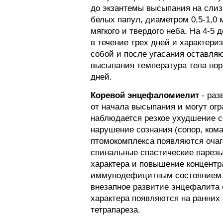
до экзантемы высыпания на слизи
белых папул, диаметром 0,5-1,0
мягкого и твердого неба. На 4-5
в течение трех дней и характер
собой и после угасания оставля
высыпания температура тела нор
дней.
Коревой энцефаломиелит
- раз
от начала высыпания и могут о
наблюдается резкое ухудшение с
нарушение сознания (сопор, ком
птомокомплекса появляются очаг
спинальные спастические парез
характера и повышение концентр
иммунодефицитным состоянием те
внезапное развитие энцефалита 
характера появляются на ранних
тетрапареза.