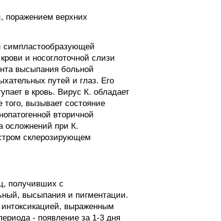
й, поражением верхних
 и симпластообразующей
 крови и носоглоточной слизи
ента высыпания больной
ыхательных путей и глаз. Его
пает в кровь. Вирус К. обладает
 того, вызывает состояние
внопатогенной вторичной
а осложнений при К.
достром склерозирующем
иц, получивших с
ьный, высыпания и пигментации.
й интоксикацией, выраженным
ериода - появление за 1-3 дня