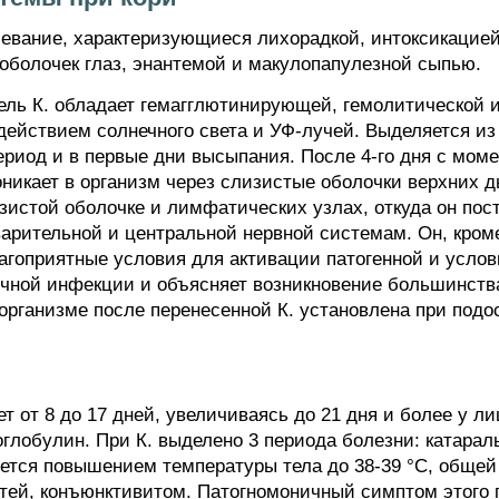
олевание, характеризующиеся лихорадкой, интоксикацие
оболочек глаз, энантемой и макулопапулезной сыпью.
тель К. обладает гемагглютинирующей, гемолитической
действием солнечного света и УФ-лучей. Выделяется из
риод и в первые дни высыпания. После 4-го дня с мом
никает в организм через слизистые оболочки верхних д
истой оболочке и лимфатических узлах, откуда он посту
арительной и центральной нервной системам. Он, кроме
лагоприятные условия для активации патогенной и усло
чной инфекции и объясняет возникновение большинств
 организме после перенесенной К. установлена при по
 от 8 до 17 дней, увеличиваясь до 21 дня и более у л
лобулин. При К. выделено 3 периода болезни: катарал
ется повышением температуры тела до 38-39 °С, обще
тей, конъюнктивитом. Патогномоничный симптом этого п