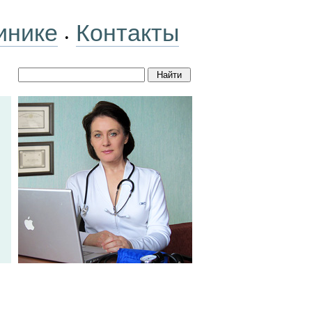
инике
Контакты
•