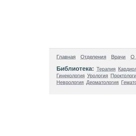
Главная
Отделения
Врачи
О
Библиотека:
Терапия
Кардио
Гинекология
Урология
Проктолог
Неврология
Дерматология
Гемат
Материалы, размещенные на данной стр
использовать их в качестве медицински
возникшие в результате использования
ЕСТЬ ПРОТИВО