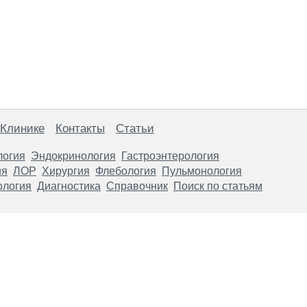
 Клинике
Контакты
Статьи
логия
Эндокринология
Гастроэнтерология
ия
ЛОР
Хирургия
Флебология
Пульмонология
ология
Диагностика
Справочник
Поиск по статьям
анице, носят информационный характер и не являются публичной
х рекомендаций. ООО «ТН-Клиника» не несёт ответственности за в
 информации, размещенной на данной странице.
ПОКАЗАНИЯ, ПОСОВЕТУЙ