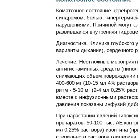
Коматозное состояние цереброг
синдромом, болью, гипертермией
нарушениями. Причиной могут сл
развившаяся внутренняя гидроце
Диагностика. Клиника глубокого 
варианты дыхания), сердечного р
Лечение. Неотложные мероприяти
антигистаминных средств (пиполь
снижающих объем повреждении м
400-600 мг (10-15 мл 4% раствора
ритм - 5-10 мг (2-4 мл 0,25% ра
вместе с инфузионными растворам
давления показаны инфузий дибаз
При нарастании явлений гипокси
препаратов: 50-100 тыс. АЕ контр
мл 0,25% раствора) изоптина (при
стерильного раствора глицерина, 