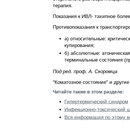
терапия.
Показания к ИВЛ- тахипное боле
Противопоказания к транспортиро
а) относительные: критиче
купирования;
б) абсолютные: атоническа
терминальные состояния (пр
Пoд peд. проф. А. Скоромца
"Коматозное состояние" и другие
Читайте также в этом разделе:
Гипертермический синдром
Инфекционно-токсический 
Вся информация по этому в