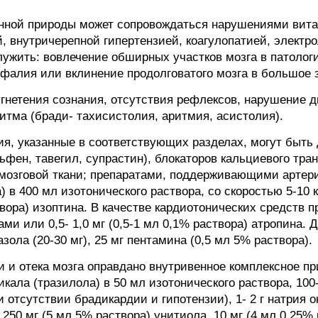
енной природы может сопровождаться нарушениями вит
, внутричерепной гипертензией, коагулопатией, элект
ужить: вовлечение обширных участков мозга в патологи
фалия или вклинение продолговатого мозга в большое 
угнетения сознания, отсутствия рефлексов, нарушение 
итма (бради- тахисистолия, аритмия, асистолия).
я, указанные в соответствующих разделах, могут быт
фен, тавегил, супрастин), блокаторов кальциевого тран
озговой ткани; препаратами, поддерживающими артери
) в 400 мл изотонического раствора, со скоростью 5-10 
створа) изоптина. В качестве кардиотонических средств 
и или 0,5- 1,0 мг (0,5-1 мл 0,1% раствора) атропина. 
ола (20-30 мг), 25 мг пентамина (0,5 мл 5% раствора).
и и отека мозга оправдано внутривенное комплексное 
икала (тразилола) в 50 мл изотонического раствора, 100-
 отсутствии брадикардии и гипотензии), 1- 2 г натрия ок
250 мг (5 мл 5% раствора) унитиола, 10 мг (4 мл 0,25%