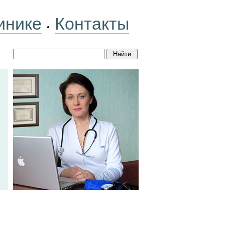
инике
Контакты
•