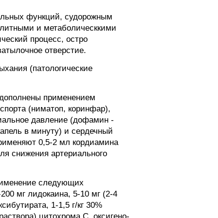
альных функций, судорожным
ролитными и метаболическкими
ческий процесс, остро
затылочное отверстие.
дыхания (патологические
ь дополнены применением
спорта (ниматоп, коринфар),
альное давление (дофамин -
капель в минуту) и сердечный
применяют 0,5-2 мл кордиамина
Для снижения артериального
применение следующих
200 мг лидокаина, 5-10 мг (2-4
сибутирата, 1-1,5 г/кг 30%
 раствора) цитохрома С, оксигено-