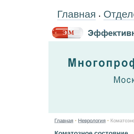
Главная
Отдел
•
Главная
•
Неврология
•
Коматозн
Коматозное состояние