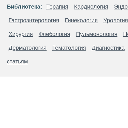
Библиотека:
Терапия
Кардиология
Эндо
Гастроэнтерология
Гинекология
Урология
Хирургия
Флебология
Пульмонология
Н
Дерматология
Гематология
Диагностика
статьям
Материалы, размещенные на данной странице
публичной офертой. Посетители сайта не дол
рекомендаций. ООО «ТН-Клиника» не несёт о
возникшие в результате использования инфо