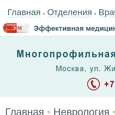
Главная
Отделения
Вра
•
•
Главная
•
Неврология