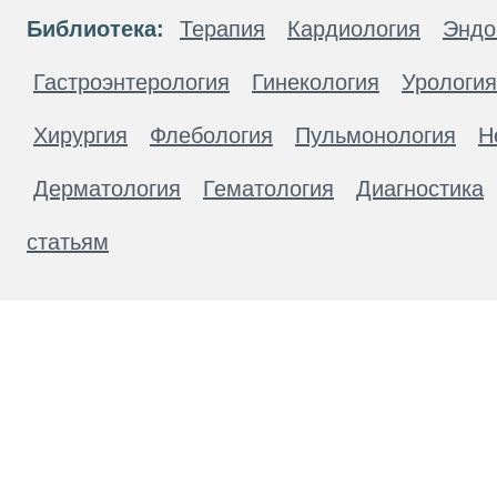
Библиотека:
Терапия
Кардиология
Эндо
Гастроэнтерология
Гинекология
Урология
Хирургия
Флебология
Пульмонология
Н
Дерматология
Гематология
Диагностика
статьям
Материалы, размещенные на данной странице
публичной офертой. Посетители сайта не дол
рекомендаций. ООО «ТН-Клиника» не несёт о
возникшие в результате использования инфо