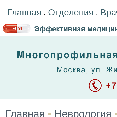
Главная
Отделения
Вра
•
•
Главная
•
Неврология