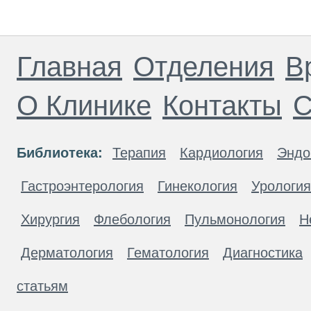
Главная
Отделения
В
О Клинике
Контакты
С
Библиотека:
Терапия
Кардиология
Эндо
Гастроэнтерология
Гинекология
Урология
Хирургия
Флебология
Пульмонология
Н
Дерматология
Гематология
Диагностика
статьям