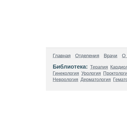
Главная
Отделения
Врачи
О
Библиотека:
Терапия
Кардио
Гинекология
Урология
Проктолог
Неврология
Дерматология
Гемат
Материалы, размещенные на данной стр
использовать их в качестве медицински
возникшие в результате использования
ЕСТЬ ПРОТИВО