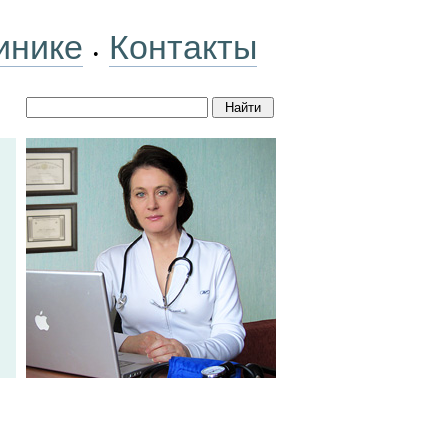
инике
Контакты
•