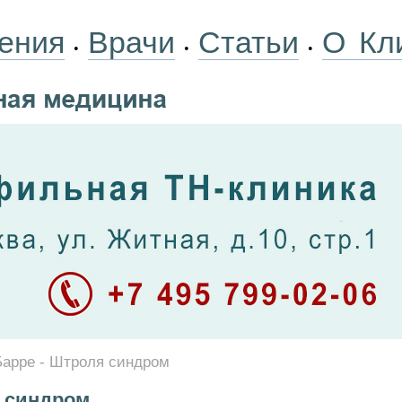
ения
Врачи
Статьи
О Кл
•
•
•
Барре - Штроля синдром
я синдром