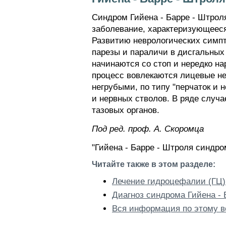
Синдром Гийена - Барре - Штрол
заболевание, характеризующееся
Развитию неврологических симп
парезы и параличи в дисгальных
начинаются со стоп и нередко на
процесс вовлекаются лицевые не
негрубыми, по типу "перчаток и
и нервных стволов. В ряде случ
тазовых органов.
Пoд peд. проф. А. Скоромца
"Гийена - Барре - Штроля синдро
Читайте также в этом разделе:
Лечение гидроцефалии (ГЦ)
Диагноз синдрома Гийена - 
Вся информация по этому в