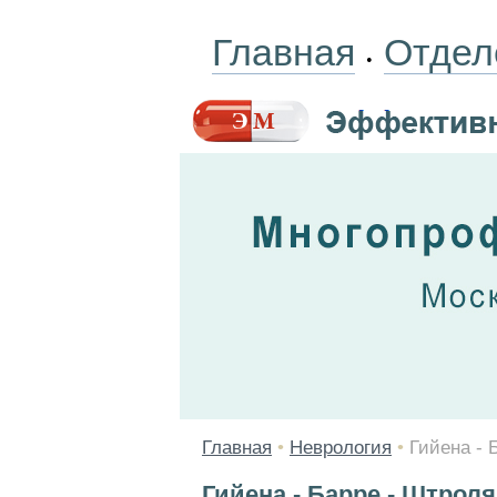
Главная
Отдел
•
Главная
•
Неврология
•
Гийена - 
Гийена - Барре - Штрол