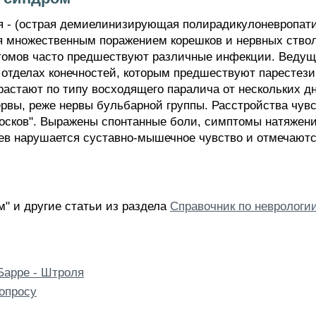
я - (острая демиелинизирующая полирадикулоневропати
 множественным поражением корешков и нервных стволо
томов часто предшествуют различные инфекции. Ведущ
 отделах конечностей, которым предшествуют парестез
растают по типу восходящего паралича от нескольких дн
рвы, реже нервы бульбарной группы. Расстройства чув
 носков". Выражены спонтанные боли, симптомы натяже
аев нарушается суставно-мышечное чувство и отмечают
м" и другие статьи из раздела
Справочник по неврологи
Барре - Штроля
опросу