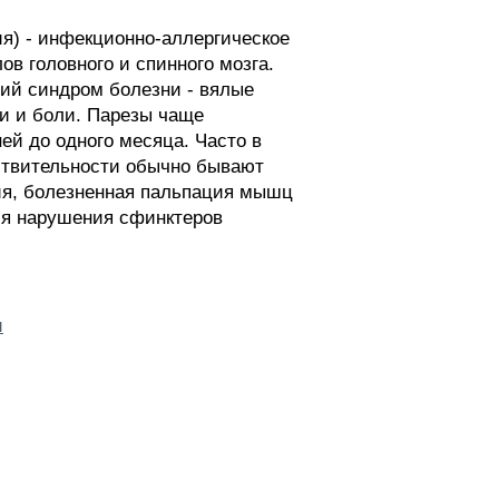
я) - инфекционно-аллергическое
в головного и спинного мозга.
ий синдром болезни - вялые
ии и боли. Парезы чаще
ей до одного месяца. Часто в
ствительности обычно бывают
ния, болезненная пальпация мышц
ся нарушения сфинктеров
и