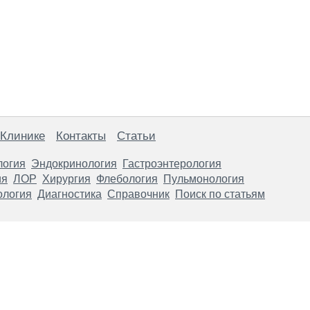
 Клинике
Контакты
Статьи
логия
Эндокринология
Гастроэнтерология
ия
ЛОР
Хирургия
Флебология
Пульмонология
ология
Диагностика
Справочник
Поиск по статьям
анице, носят информационный характер и не являются публичной
х рекомендаций. ООО «ТН-Клиника» не несёт ответственности за в
 информации, размещенной на данной странице.
ПОКАЗАНИЯ, ПОСОВЕТУЙ