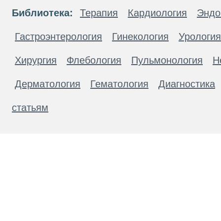
Библиотека:
Терапия
Кардиология
Эндо
Гастроэнтерология
Гинекология
Урология
Хирургия
Флебология
Пульмонология
Н
Дерматология
Гематология
Диагностика
статьям
Материалы, размещенные на данной странице
публичной офертой. Посетители сайта не дол
рекомендаций. ООО «ТН-Клиника» не несёт о
возникшие в результате использования инфо