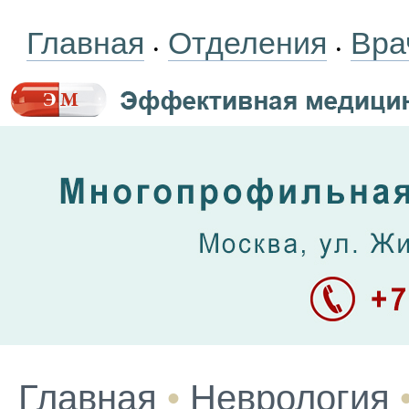
Главная
Отделения
Вра
•
•
Главная
•
Неврология