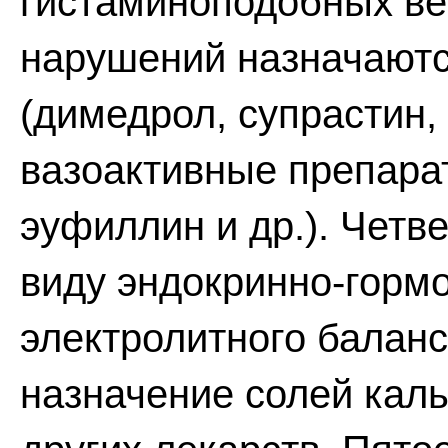
гистаминоподобных ве
нарушений назначаютс
(димедрол, супрастин,
вазоактивные препарат
эуфиллин и др.). Четв
виду эндокринно-горм
электролитного баланс
назначение солей каль