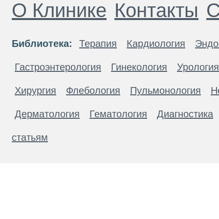
О Клинике
Контакты
С
Библиотека:
Терапия
Кардиология
Эндо
Гастроэнтерология
Гинекология
Урология
Хирургия
Флебология
Пульмонология
Н
Дерматология
Гематология
Диагностика
статьям
Материалы, размещенные на данной странице
публичной офертой. Посетители сайта не дол
рекомендаций. ООО «ТН-Клиника» не несёт о