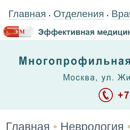
Главная
Отделения
Вра
•
•
Главная
•
Неврология