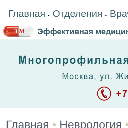
Главная
Отделения
Вра
•
•
Главная
•
Неврология