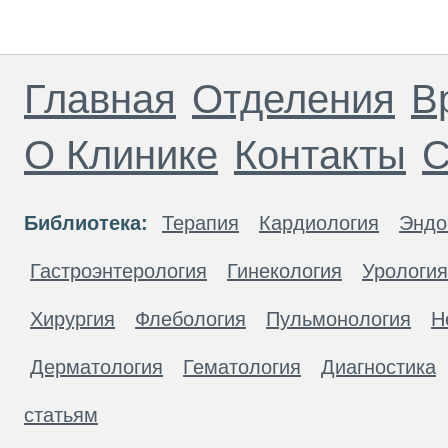
Главная
Отделения
В
О Клинике
Контакты
С
Библиотека:
Терапия
Кардиология
Эндо
Гастроэнтерология
Гинекология
Урология
Хирургия
Флебология
Пульмонология
Н
Дерматология
Гематология
Диагностика
статьям