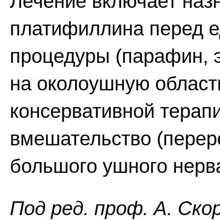
Лечение включает наз
платифиллина перед е
процедуры (парафин, 
на околоушную област
консервативной терап
вмешательство (перер
большого ушного нерва
Пoд peд. проф. А. Ско