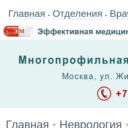
Главная
Отделения
Вра
•
•
Главная
•
Неврология