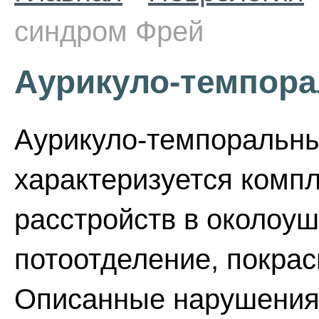
синдром Фрей
Аурикуло-темпор
Аурикуло-темпоральн
характеризуется компл
расстройств в околоу
потоотделение, покрас
Описанные нарушения