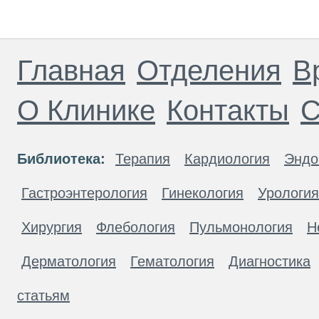
Главная
Отделения
В
О Клинике
Контакты
С
Библиотека:
Терапия
Кардиология
Эндо
Гастроэнтерология
Гинекология
Урология
Хирургия
Флебология
Пульмонология
Н
Дерматология
Гематология
Диагностика
статьям