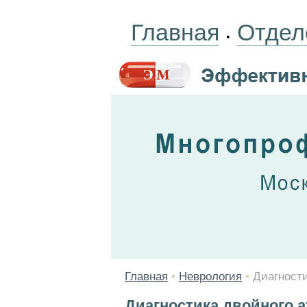
Главная
Отдел
•
Главная
•
Неврология
•
Диагности
Диагностика двойного а