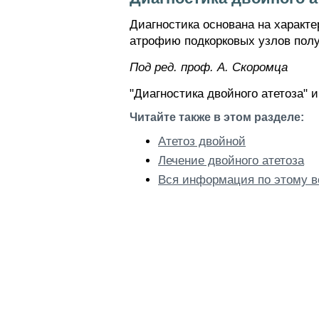
Диагностика основана на характ
атрофию подкорковых узлов полу
Пoд peд. проф. А. Скоромца
"Диагностика двойного атетоза" 
Читайте также в этом разделе:
Атетоз двойной
Лечение двойного атетоза
Вся информация по этому в