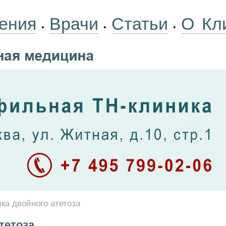
ения
Врачи
Статьи
О Кл
•
•
•
ка двойного атетоза
тетоза