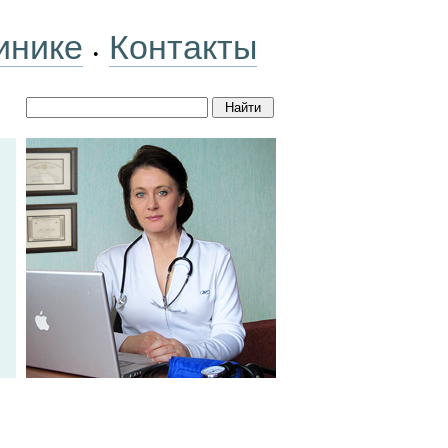
инике
Контакты
•