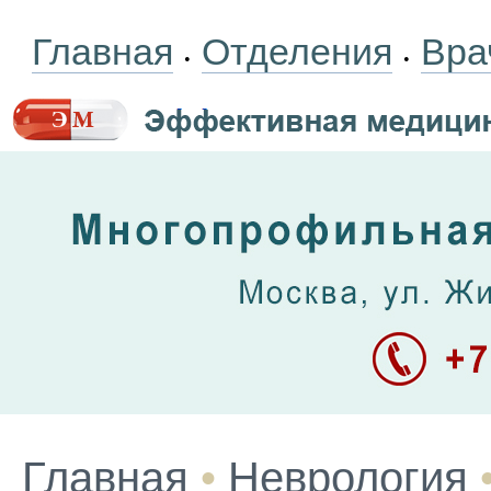
Главная
Отделения
Вра
•
•
Главная
•
Неврология