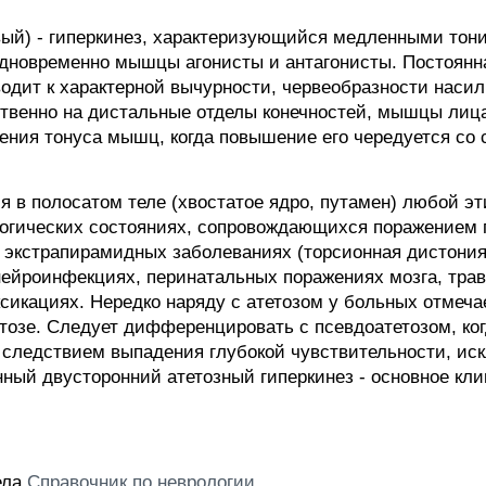
йчивый) - гиперкинез, характеризующийся медленными т
новременно мышцы агонисты и антагонисты. Постоянн
одит к характерной вычурности, червеобразности наси
енно на дистальные отделы конечностей, мышцы лица. 
ния тонуса мышц, когда повышение его чередуется со
я в полосатом теле (хвостатое ядро, путамен) любой э
логических состояниях, сопровождающихся поражением 
х экстрапирамидных заболеваниях (торсионная дистония
 нейроинфекциях, перинатальных поражениях мозга, тра
сикациях. Нередко наряду с атетозом у больных отмеча
тетозе. Следует дифференцировать с псевдоатетозом, к
ь следствием выпадения глубокой чувствительности, и
ный двусторонний атетозный гиперкинез - основное кли
дела
Справочник по неврологии