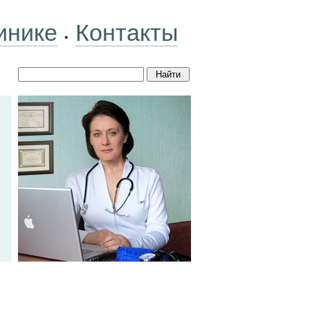
инике
Контакты
•