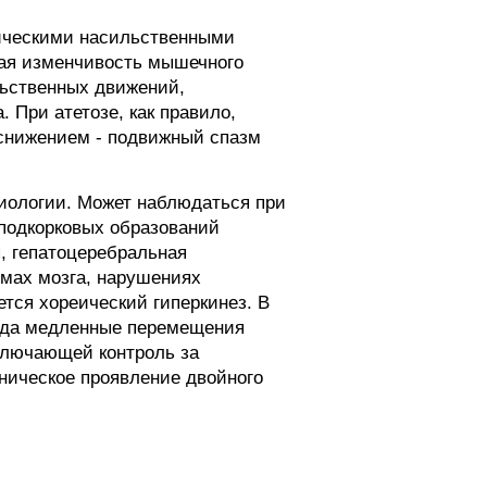
оническими насильственными
ая изменчивость мышечного
льственных движений,
При атетозе, как правило,
 снижением - подвижный спазм
тиологии. Может наблюдаться при
подкорковых образований
, гепатоцеребральная
вмах мозга, нарушениях
ется хореический гиперкинез. В
огда медленные перемещения
сключающей контроль за
ническое проявление двойного