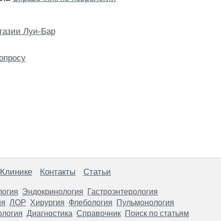
тазии Луи-Бар
опросу
 Клинике
Контакты
Статьи
логия
Эндокринология
Гастроэнтерология
ия
ЛОР
Хирургия
Флебология
Пульмонология
ология
Диагностика
Справочник
Поиск по статьям