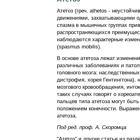
Атетоз (греч. athetos - неусто
движениями, захватывающими од
спазма в мышечных группах прив
распространяющихся преимуществ
наблюдаются характерные измене
(spasmus mobilis).
В основе атетоза лежат изменени
различных заболеваниях и пато
головного мозга: наследственны
дистрофия, хорея Гентингтона),
мозгового кровообращения, инток
таких случаях говорят о хореоа
пальцев типа атетоза могут быт
положением конечности. Выражен
атетоза.
Пoд peд. проф. А. Скоромца
"Атетоз" и другие статьи из раз