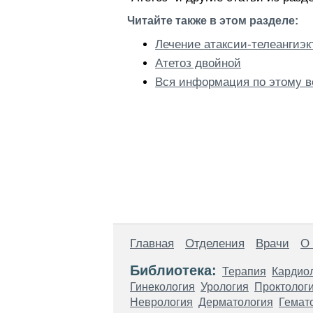
Читайте также в этом разделе:
Лечение атаксии-телеангиэк
Атетоз двойной
Вся информация по этому в
Главная
Отделения
Врачи
О
Библиотека:
Терапия
Кардио
Гинекология
Урология
Проктолог
Неврология
Дерматология
Гемат