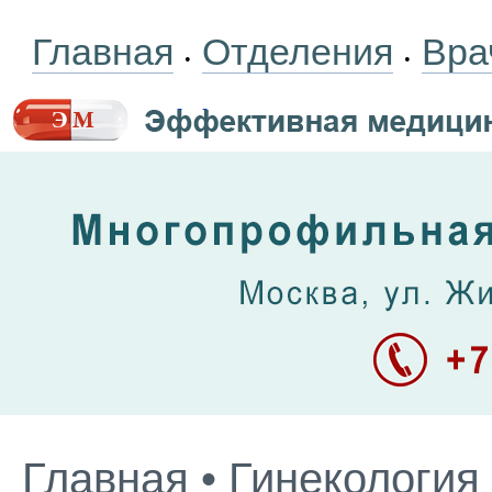
Главная
Отделения
Вра
•
•
Главная
•
Гинекология