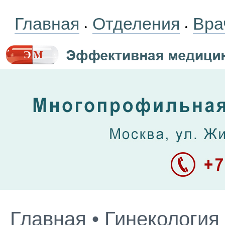
Главная
Отделения
Вра
•
•
Главная
•
Гинекология