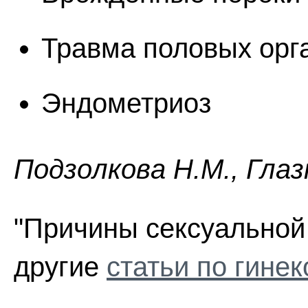
Травма половых орг
Эндометриоз
Пoдзoлкoвa H.M., Глaз
"Причины сексуальной
другие
статьи по гинек