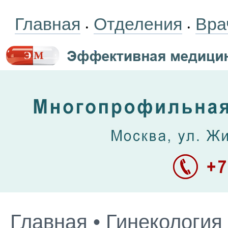
Главная
Отделения
Вра
•
•
Главная
•
Гинекология