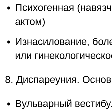
Психогенная (навяз
актом)
Изнасилование, бол
или гинекологическ
8. Диспареуния. Осно
Вульварный вестибу