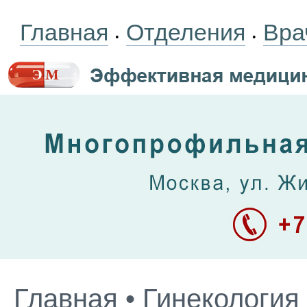
Главная
Отделения
Вра
•
•
Главная
•
Гинекология