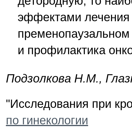
детородную, то наи
эффектами лечения
пременопаузальном 
и профилактика онко
Пoдзoлкoвa H.M., Глaз
"Исследования при кро
по гинекологии