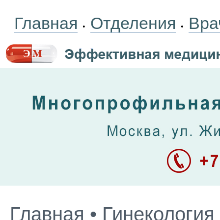
Главная
Отделения
Вра
•
•
Главная
•
Гинекология