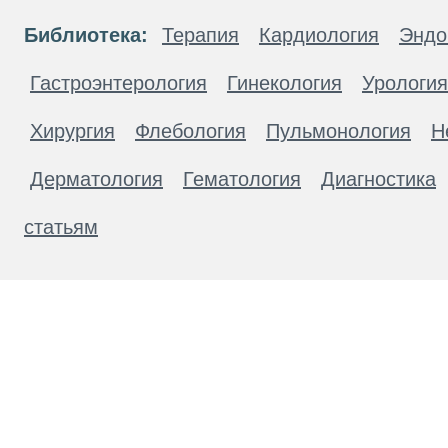
Библиотека:
Терапия
Кардиология
Эндо
Гастроэнтерология
Гинекология
Урология
Хирургия
Флебология
Пульмонология
Н
Дерматология
Гематология
Диагностика
статьям
Материалы, размещенные на данной странице
публичной офертой. Посетители сайта не дол
рекомендаций. ООО «ТН-Клиника» не несёт о
возникшие в результате использования инфо