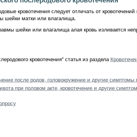
еского послеродового кровотечения
довые кровотечения следует отличать от кровотечений
ы шейки матки или влагалища.
травмы шейки или влагалища алая кровь изливается не
слеродового кровотечения" статья из раздела
Кровотечен
ение после родов, головокружение и другие симптомы г
ивота при половом акте, кровотечение и другие симпт
опросу