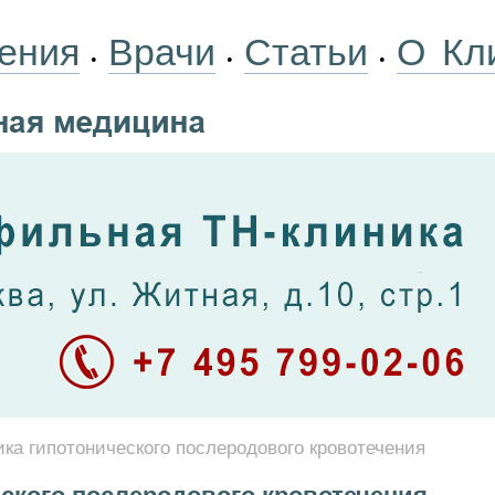
ения
Врачи
Статьи
О Кл
•
•
•
ка гипотонического послеродового кровотечения