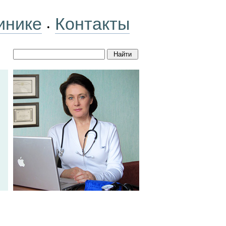
инике
Контакты
•