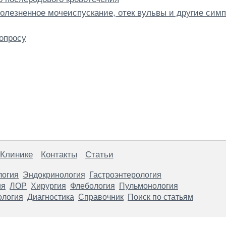
болезненное мочеиспускание, отек вульвы и другие си
опросу
 Клинике
Контакты
Статьи
логия
Эндокринология
Гастроэнтерология
ия
ЛОР
Хирургия
Флебология
Пульмонология
ология
Диагностика
Справочник
Поиск по статьям