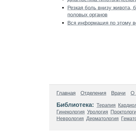
Резкая боль внизу живота, 
половых органов
Вся информация по этому в
Главная
Отделения
Врачи
О
Библиотека:
Терапия
Кардио
Гинекология
Урология
Проктолог
Неврология
Дерматология
Гемат