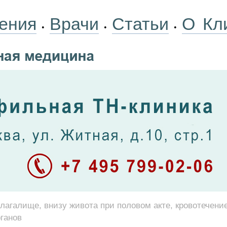
ения
Врачи
Статьи
О Кл
•
•
•
влагалище, внизу живота при половом акте, кровотечени
ганов