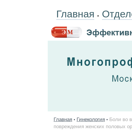
Главная
Отдел
•
Главная
Гинекология
Боли во 
•
•
повреждения женских половых ор