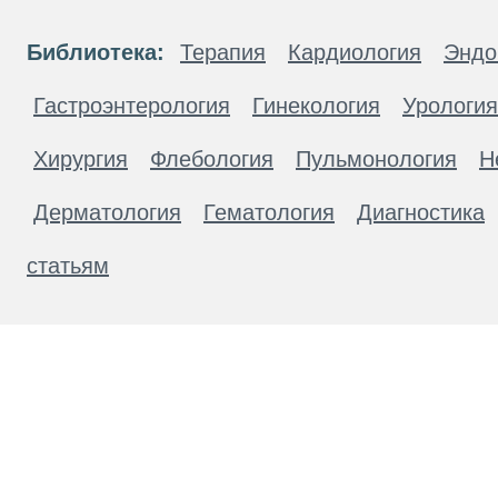
Библиотека:
Терапия
Кардиология
Эндо
Гастроэнтерология
Гинекология
Урология
Хирургия
Флебология
Пульмонология
Н
Дерматология
Гематология
Диагностика
статьям
Материалы, размещенные на данной странице
публичной офертой. Посетители сайта не дол
рекомендаций. ООО «ТН-Клиника» не несёт о
возникшие в результате использования инфо