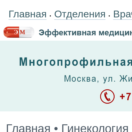
Главная
Отделения
Вра
•
•
Главная
•
Гинекология