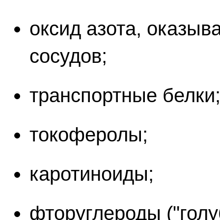
оксид азота, оказы
сосудов;
транспортные белки
токоферолы;
каротиноиды;
фторуглероды ("голу