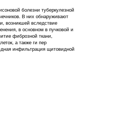
исоновой болезни туберкулезной
очечников. В них обнаруживают
ни, возникшей вследствие
енения, в основном в пучковой и
витие фиброзной ткани,
еток, а также ги пер
оидная инфильтрация щитовидной