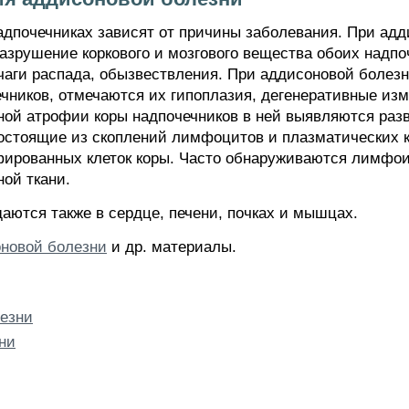
дпочечниках зависят от причины заболевания. При адд
разрушение коркового и мозгового вещества обоих надп
очаги распада, обызвествления. При аддисоновой болез
чников, отмечаются их гипоплазия, дегенеративные изм
чной атрофии коры надпочечников в ней выявляются раз
остоящие из скоплений лимфоцитов и плазматических кл
офированных клеток коры. Часто обнаруживаются лимф
ой ткани.
ются также в сердце, печени, почках и мышцах.
оновой болезни
и др. материалы.
езни
ни