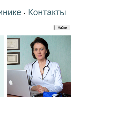
инике
Контакты
•