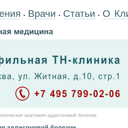
ения
Врачи
Статьи
О Кл
•
•
•
огическая анатомия аддисоновой болезни
ия аддисоновой болезни