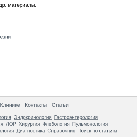
др. материалы.
езни
 Клинике
Контакты
Статьи
логия
Эндокринология
Гастроэнтерология
ия
ЛОР
Хирургия
Флебология
Пульмонология
ология
Диагностика
Справочник
Поиск по статьям