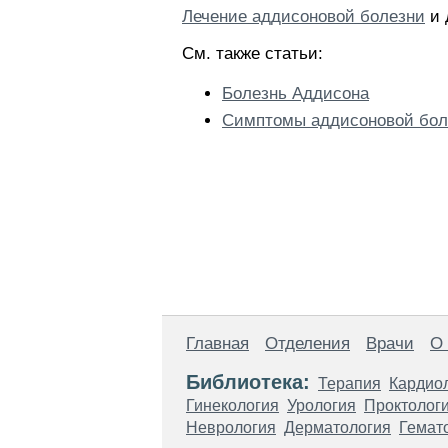
Лечение аддисоновой болезни
и 
См. также статьи:
Болезнь Аддисона
Симптомы аддисоновой бол
Главная
Отделения
Врачи
О
Библиотека:
Терапия
Кардио
Гинекология
Урология
Проктолог
Неврология
Дерматология
Гемат