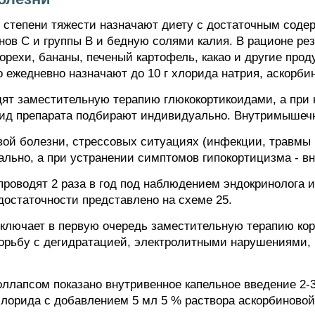
степени тяжести назначают диету с достаточным содер
нов С и группы В и бедную солями калия. В рационе ре
 орехи, бананы, печеный картофель, какао и другие про
 ежедневно назначают до 10 г хлорида натрия, аскорбино
ят заместительную терапию глюкокортикоидами, а при
ид препарата подбирают индивидуально. Внутримышечн
ой болезни, стрессовых ситуациях (инфекции, травмы и
льно, а при устранении симптомов гипокортицизма - вн
роводят 2 раза в год под наблюдением эндокринолога и
достаточности представлено на схеме 25.
включает в первую очередь заместительную терапию кор
орьбу с дегидратацией, электролитными нарушениями, 
ллапсом показано внутривенное капельное введение 2-3
хлорида с добавлением 5 мл 5 % раствора аскорбиновой