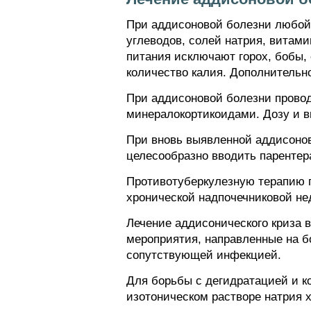
При аддисоновой болезни любой 
углеводов, солей натрия, витами
питания исключают горох, бобы,
количество калия. Дополнительно
При аддисоновой болезни провод
минералокортикоидами. Дозу и в
При вновь выявленной аддисонов
целесообразно вводить парентера
Противотуберкулезную терапию п
хронической надпочечниковой не
Лечение аддисонического криза 
мероприятия, направленные на б
сопутствующей инфекцией.
Для борьбы с дегидратацией и ко
изотоническом растворе натрия 