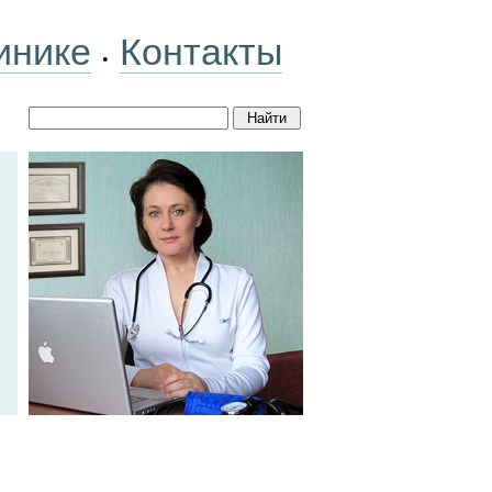
инике
Контакты
•