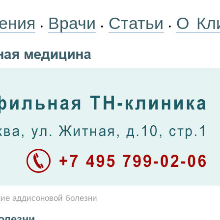
ения
Врачи
Статьи
О Кл
•
•
•
ие аддисоновой болезни
олезни