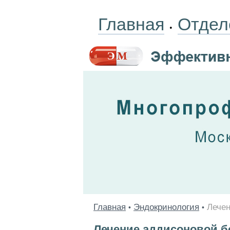
Главная
Отдел
•
Главная
Эндокринология
Лечен
•
•
Лечение аддисоновой б