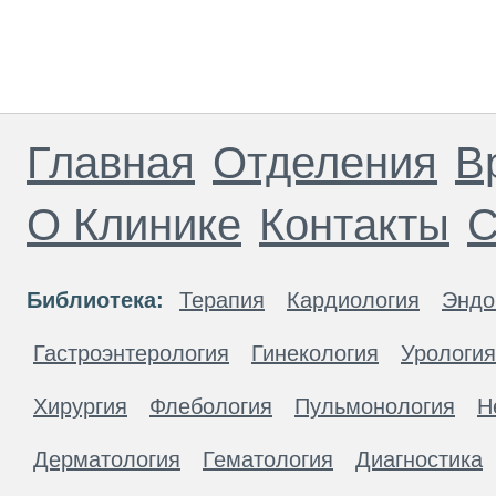
Главная
Отделения
В
О Клинике
Контакты
С
Библиотека:
Терапия
Кардиология
Эндо
Гастроэнтерология
Гинекология
Урология
Хирургия
Флебология
Пульмонология
Н
Дерматология
Гематология
Диагностика