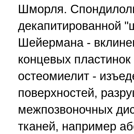
Шморля. Спондилоли
декапитированной "ш
Шейермана - вклине
концевых пластинок
остеомиелит - изъед
поверхностей, разру
межпозвоночных дис
тканей, например а