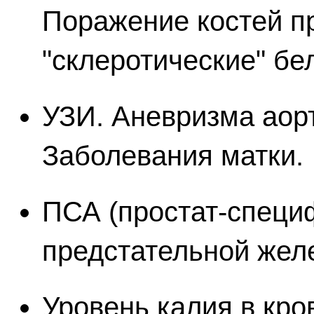
Поражение костей п
"склеротические" бе
УЗИ. Аневризма аор
Заболевания матки.
ПСА (простат-специф
предстательной жел
Уровень калия в кр