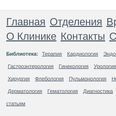
Главная
Отделения
В
О Клинике
Контакты
С
Библиотека:
Терапия
Кардиология
Эндо
Гастроэнтерология
Гинекология
Урология
Хирургия
Флебология
Пульмонология
Н
Дерматология
Гематология
Диагностика
статьям