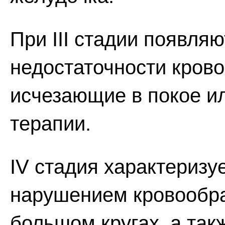
При III стадии появля
недостаточности кров
исчезающие в покое и
терапии.
IV стадия характеризу
нарушением кровообра
большом кругах, а та