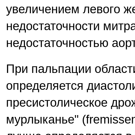
увеличением левого ж
недостаточности митра
недостаточностью аор
При пальпации област
определяется диастол
пресистолическое дро
мурлыканье" (fremissem