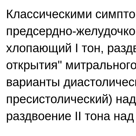
Классическими симпто
предсердно-желудочков
хлопающий I тон, раздв
открытия" митрального
варианты диастоличес
пресистолический) над
раздвоение II тона над