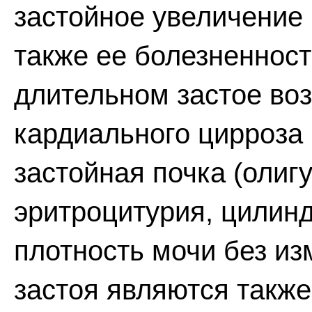
застойное увеличение
также ее болезненнос
длительном застое во
кардиального цирроза
застойная почка (олиг
эритроцитурия, цилин
плотность мочи без и
застоя являются также