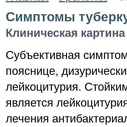
Симптомы туберку
Клиническая картина
Субъективная симптома
пояснице, дизурически
лейкоцитурия. Стойки
является лейкоцитурия
лечения антибактериа