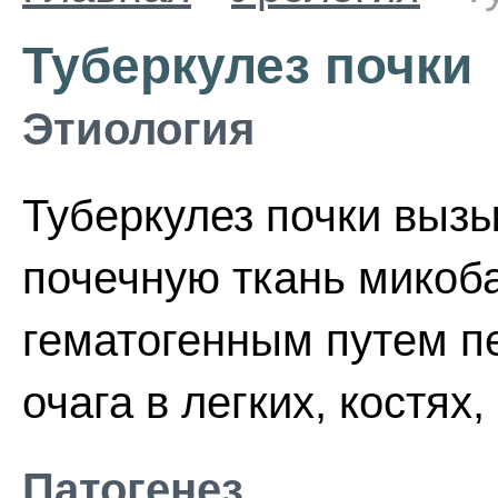
Туберкулез почки
Этиология
Туберкулез почки выз
почечную ткань микоба
гематогенным путем п
очага в легких, костях,
Патогенез