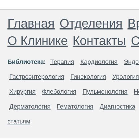
Главная
Отделения
В
О Клинике
Контакты
С
Библиотека:
Терапия
Кардиология
Эндо
Гастроэнтерология
Гинекология
Урология
Хирургия
Флебология
Пульмонология
Н
Дерматология
Гематология
Диагностика
статьям