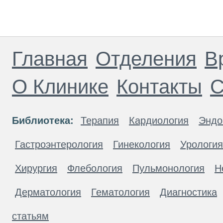
Главная
Отделения
В
О Клинике
Контакты
С
Библиотека:
Терапия
Кардиология
Эндо
Гастроэнтерология
Гинекология
Урология
Хирургия
Флебология
Пульмонология
Н
Дерматология
Гематология
Диагностика
статьям