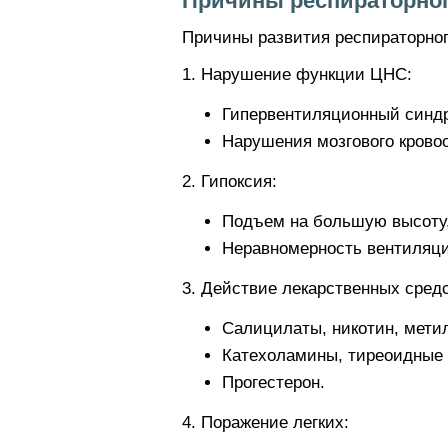
Причины респираторног
Причины развития респираторног
1. Нарушение функции ЦНС:
Гипервентиляционный синд
Нарушения мозгового крово
2. Гипоксия:
Подъем на большую высоту,
Неравномерность вентиляци
3. Действие лекарственных средс
Салицилаты, никотин, мети
Катехоламины, тиреоидные 
Прогестерон.
4. Поражение легких: