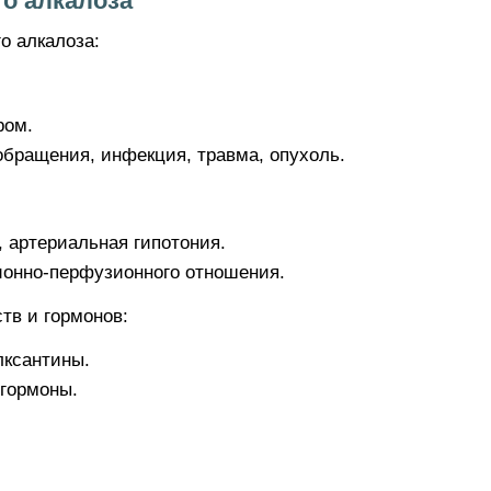
о алкалоза
о алкалоза:
ром.
обращения, инфекция, травма, опухоль.
 артериальная гипотония.
онно-перфузионного отношения.
тв и гормонов:
лксантины.
гормоны.