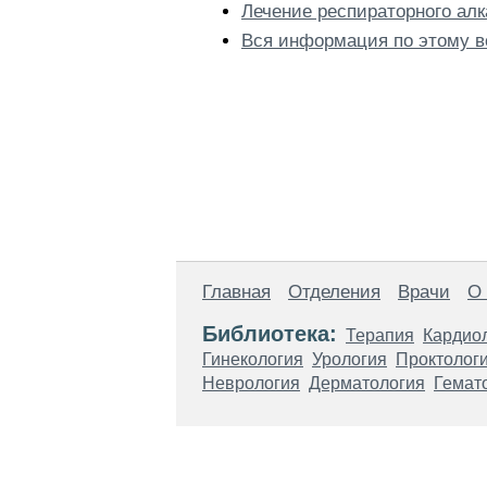
Лечение респираторного алк
Вся информация по этому в
Главная
Отделения
Врачи
О
Библиотека:
Терапия
Кардио
Гинекология
Урология
Проктолог
Неврология
Дерматология
Гемат
Материалы, размещенные на данной стр