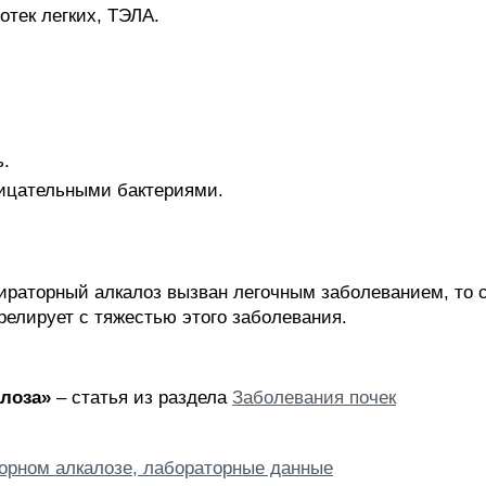
отек легких, ТЭЛА.
ь.
ицательными бактериями.
пираторный алкалоз вызван легочным заболеванием, то 
релирует с тяжестью этого заболевания.
лоза»
– статья из раздела
Заболевания почек
орном алкалозе, лабораторные данные