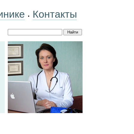
инике
Контакты
•