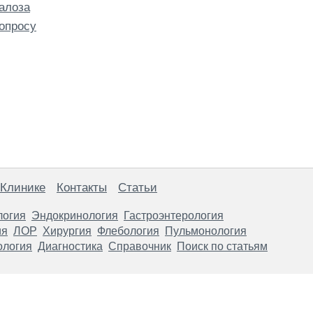
алоза
опросу
 Клинике
Контакты
Статьи
логия
Эндокринология
Гастроэнтерология
ия
ЛОР
Хирургия
Флебология
Пульмонология
ология
Диагностика
Справочник
Поиск по статьям
анице, носят информационный характер и не являются публичной