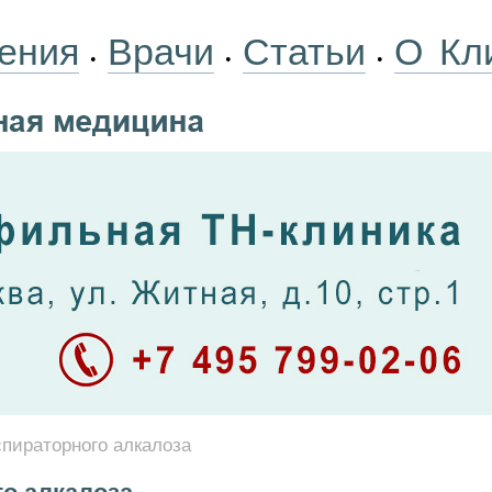
ения
Врачи
Статьи
О Кл
•
•
•
пираторного алкалоза