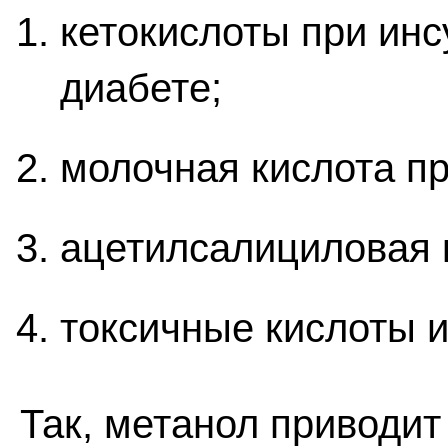
кетокислоты при ин
диабете;
молочная кислота пр
ацетилсалициловая к
токсичные кислоты 
Так, метанол приводи