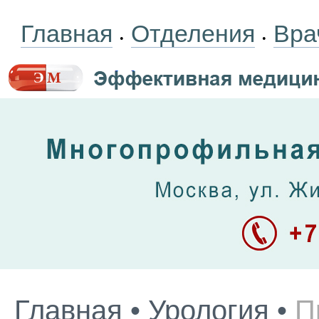
Главная
Отделения
Вра
•
•
Главная
•
Урология
•
П