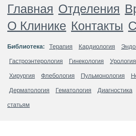
Главная
Отделения
В
О Клинике
Контакты
С
Библиотека:
Терапия
Кардиология
Эндо
Гастроэнтерология
Гинекология
Урология
Хирургия
Флебология
Пульмонология
Н
Дерматология
Гематология
Диагностика
статьям