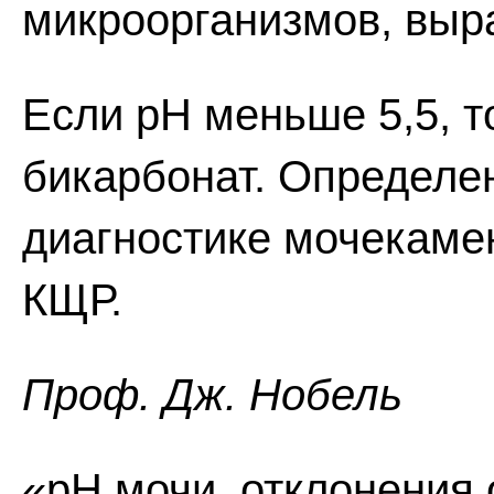
микроорганизмов, выр
Если рН меньше 5,5, т
бикарбонат. Определен
диагностике мочекаме
КЩР.
Проф. Дж. Нобель
«рН мочи, отклонения 