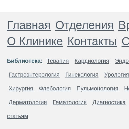
Главная
Отделения
В
О Клинике
Контакты
С
Библиотека:
Терапия
Кардиология
Эндо
Гастроэнтерология
Гинекология
Урология
Хирургия
Флебология
Пульмонология
Н
Дерматология
Гематология
Диагностика
статьям