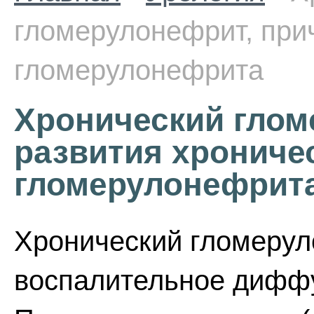
гломерулонефрит, при
гломерулонефрита
Хронический глом
развития хрониче
гломерулонефрит
Хронический гломерул
воспалительное диффу