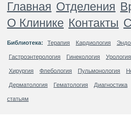
Главная
Отделения
В
О Клинике
Контакты
С
Библиотека:
Терапия
Кардиология
Эндо
Гастроэнтерология
Гинекология
Урология
Хирургия
Флебология
Пульмонология
Н
Дерматология
Гематология
Диагностика
статьям