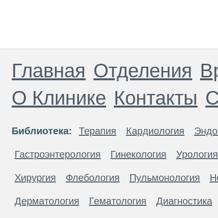
Главная
Отделения
В
О Клинике
Контакты
С
Библиотека:
Терапия
Кардиология
Эндо
Гастроэнтерология
Гинекология
Урология
Хирургия
Флебология
Пульмонология
Н
Дерматология
Гематология
Диагностика