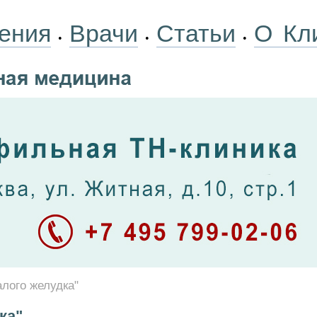
ения
Врачи
Статьи
О Кл
•
•
•
лого желудка"
ка"