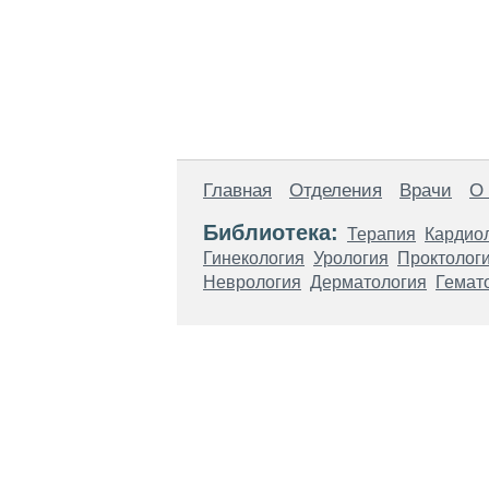
Главная
Отделения
Врачи
О
Библиотека:
Терапия
Кардио
Гинекология
Урология
Проктолог
Неврология
Дерматология
Гемат
Материалы, размещенные на данной стр
использовать их в качестве медицински
возникшие в результате использования
ЕСТЬ ПРОТИВО