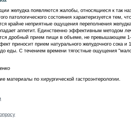
кции желудка появляются жалобы, относящиеся к так н
того патологического состояния характеризуется тем, ч
ся крайне неприятные ощущения переполнения желудка,
опадает аппетит. Единственно эффективным методом леч
тся дробный прием пищи в объеме, не превышающем 1-1,
ект приносит прием натурального желудочного сока и 1
н до еды. С течением времени тягостные ощущения "мал
eнкo
ие материалы по хирургической гастроэнтерологии.
м
опросу