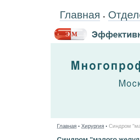
Главная
Отдел
•
Главная
Хирургия
Синдром "ма
•
•
Синдром "малого желуд