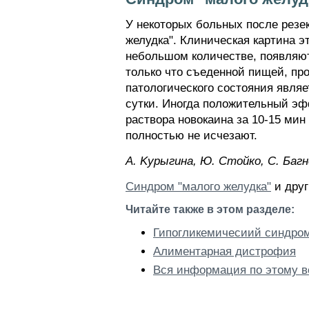
У некоторых больных после резе
желудка". Клиническая картина э
небольшом количестве, появляют
только что съеденной пищей, пр
патологического состояния являе
сутки. Иногда положительный эфф
раствора новокаина за 10-15 ми
полностью не исчезают.
A. Kypыгинa, Ю. Cтoйкo, C. Бaгн
Синдром "малого желудка"
и друг
Читайте также в этом разделе:
Гипогликемичесиий синдро
Алиментарная дистрофия
Вся информация по этому в