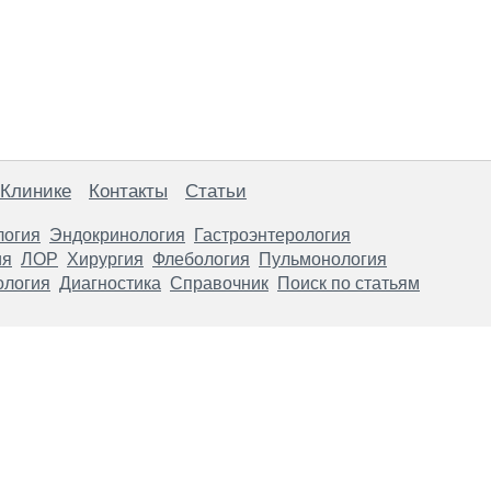
 Клинике
Контакты
Статьи
логия
Эндокринология
Гастроэнтерология
ия
ЛОР
Хирургия
Флебология
Пульмонология
ология
Диагностика
Справочник
Поиск по статьям
анице, носят информационный характер и не являются публичной
х рекомендаций. ООО «ТН-Клиника» не несёт ответственности за в
 информации, размещенной на данной странице.
ПОКАЗАНИЯ, ПОСОВЕТУЙ