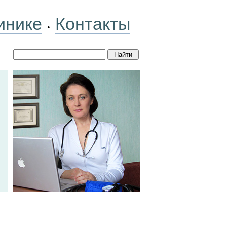
инике
Контакты
•