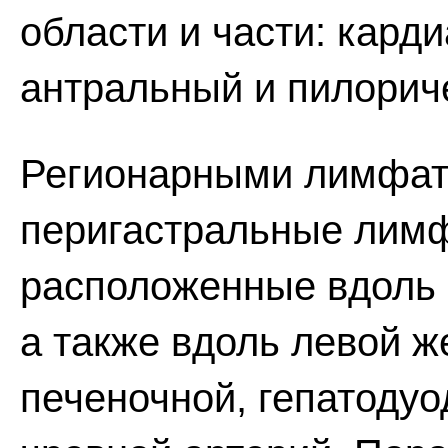
области и части: карди
антральный и пилорич
Регионарными лимфат
перигастральные лимф
расположенные вдоль 
а также вдоль левой 
печеночной, гепатодуо