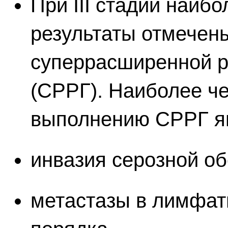
При III стадии наиб
результаты отмечен
суперрасширенной р
(СРРГ). Наиболее ч
выполнению СРРГ я
инвазия серозной об
метастазы в лимфати