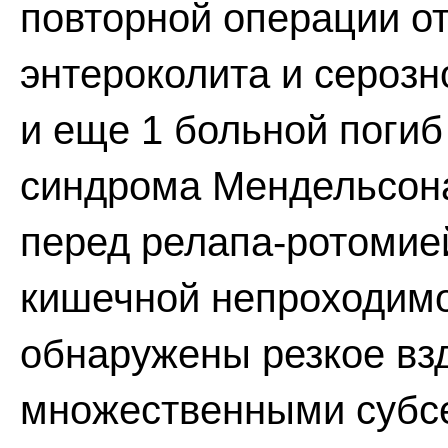
повторной операции о
энтероколита и серозн
и еще 1 больной погиб
синдрома Мендельсона
перед релапа-ротомие
кишечной непроходимо
обнаружены резкое взд
множественными субс