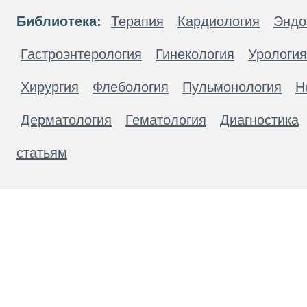
Библиотека:
Терапия
Кардиология
Эндо
Гастроэнтерология
Гинекология
Урология
Хирургия
Флебология
Пульмонология
Н
Дерматология
Гематология
Диагностика
статьям
Материалы, размещенные на данной странице
публичной офертой. Посетители сайта не дол
рекомендаций. ООО «ТН-Клиника» не несёт о
возникшие в результате использования инфо