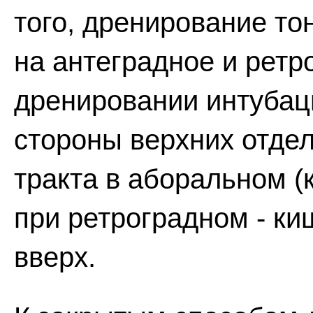
того, дренирование то
на антеградное и ретр
дренировании интубац
стороны верхних отде
тракта в аборальном (
при ретроградном - ки
вверх.