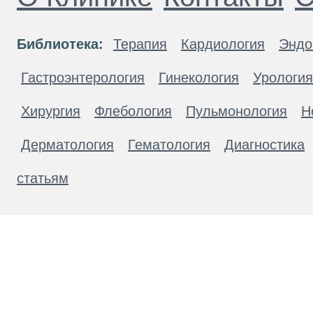
Библиотека:
Терапия
Кардиология
Эндо
Гастроэнтерология
Гинекология
Урология
Хирургия
Флебология
Пульмонология
Н
Дерматология
Гематология
Диагностика
статьям
Материалы, размещенные на данной странице
публичной офертой. Посетители сайта не дол
рекомендаций. ООО «ТН-Клиника» не несёт о
возникшие в результате использования инфо