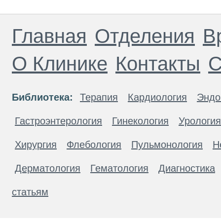
Главная
Отделения
В
О Клинике
Контакты
С
Библиотека:
Терапия
Кардиология
Эндо
Гастроэнтерология
Гинекология
Урология
Хирургия
Флебология
Пульмонология
Н
Дерматология
Гематология
Диагностика
статьям