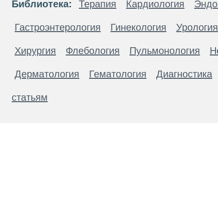
Библиотека:
Терапия
Кардиология
Эндо
Гастроэнтерология
Гинекология
Урология
Хирургия
Флебология
Пульмонология
Н
Дерматология
Гематология
Диагностика
статьям
Материалы, размещенные на данной странице
публичной офертой. Посетители сайта не дол
рекомендаций. ООО «ТН-Клиника» не несёт о
возникшие в результате использования инфо
ЕСТЬ ПРОТИВОПОКАЗАН