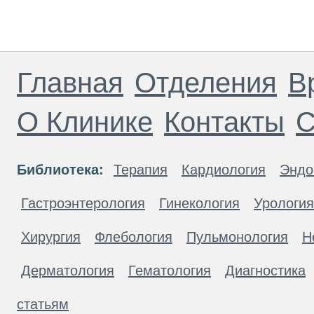
Главная
Отделения
В
О Клинике
Контакты
С
Библиотека:
Терапия
Кардиология
Эндо
Гастроэнтерология
Гинекология
Урология
Хирургия
Флебология
Пульмонология
Н
Дерматология
Гематология
Диагностика
статьям