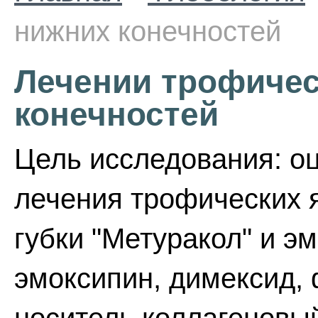
нижних конечностей
Лечении трофичес
конечностей
Цель исследования: о
лечения трофических я
губки "Метуракол" и э
эмоксипин, димексид,