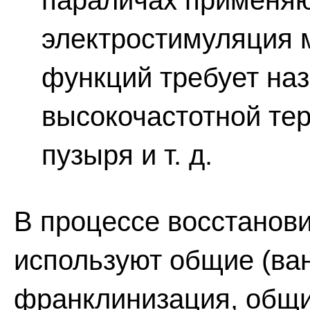
параличах применяю
электростимуляция 
функций требует на
высокочастотной те
пузыря и т. д.
В процессе восстанов
используют общие (ва
франклинизация, общий